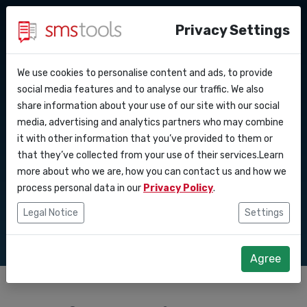
Privacy Settings
We use cookies to personalise content and ads, to provide
Waarom smstools?
Contact
API Docs
social media features and to analyse our traffic. We also
Verbeter retail en
share information about your use of our site with our social
Een offerte aanvragen
Blog
media, advertising and analytics partners who may combine
Webhooks
Service level agreement
webshopprestaties
it with other information that you’ve provided to them or
(sla)
that they’ve collected from your use of their services.Learn
Integraties
met SMS API
more about who we are, how you can contact us and how we
process personal data in our
Privacy Policy
.
Zapier
Legal Notice
Settings
Make
Agree