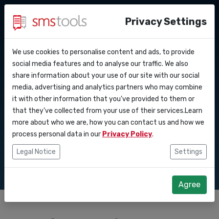
Privacy Settings
We use cookies to personalise content and ads, to provide
Waarom smstools?
Contact
API Docs
social media features and to analyse our traffic. We also
SMS gateway
share information about your use of our site with our social
Een offerte aanvragen
Blog
media, advertising and analytics partners who may combine
Webhooks
Service level agreement
toepassingen voor
it with other information that you’ve provided to them or
(sla)
that they’ve collected from your use of their services.Learn
Integraties
klantcommunicatie
more about who we are, how you can contact us and how we
process personal data in our
Privacy Policy
.
Zapier
Legal Notice
Settings
Make
Agree