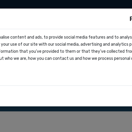
aties
Zapier
Make
Tarieven
Over on
ls?
alise content and ads, to provide social media features and to analyse
cs
your use of our site with our social media, advertising and analytics
vragen
pert voor retailers
formation that you’ve provided to them or that they’ve collected fro
oks
ut who we are, how you can contact us and how we process personal 
greement
aties
iendelijke software voor retailers om te communiceren
den.