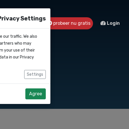
Privacy Settings
s
Contact
probeer nu gratis
Login
 our traffic. We also
 partners who may
m your use of their
data in our
Privacy
 met klanten via
Settings
Agree