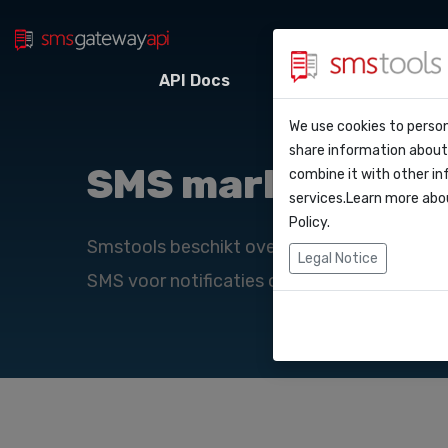
API Docs
Webhooks
Integr
Waarom smstoo
Contact
We use cookies to person
API Do
share information about 
Blog
Een offerte aan
SMS marketing ex
combine it with other in
Webho
services.Learn more abo
Service level a
(sla)
Policy
.
Integr
Smstools beschikt over een zeer gebruiksvr
Legal Notice
SMS voor notificaties of marketing doelein
Zapier
Make