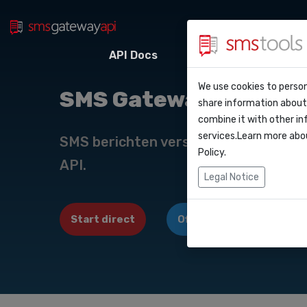
API Docs
Webhooks
Integr
Waarom smstoo
Contact
We use cookies to person
API Do
SMS Gateway API Alba
share information about 
Blog
Een offerte aan
combine it with other in
Webho
services.Learn more abo
Service level a
SMS berichten versturen en/of ontv
(sla)
Policy
.
API.
Integr
Legal Notice
Zapier
Start direct
Offerte aanvragen
Make