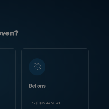
even?
Bel ons
+32 (0)89 44 90 41