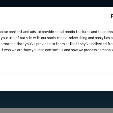
aties
Zapier
Make
Tarieven
Over on
ls?
alise content and ads, to provide social media features and to analyse
cs
nië
your use of our site with our social media, advertising and analytics
vragen
formation that you’ve provided to them or that they’ve collected fro
oks
ut who we are, how you can contact us and how we process personal 
greement
angen via onze SMS gateway
aties