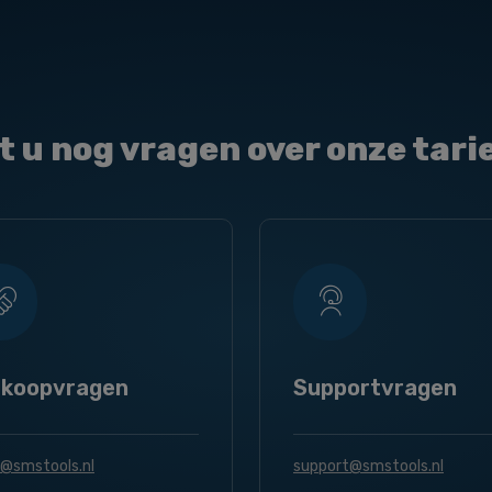
t u nog vragen over onze tari
rkoopvragen
Supportvragen
s@smstools.nl
support@smstools.nl