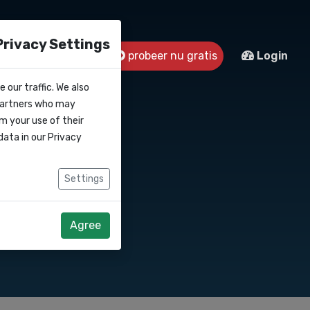
Privacy Settings
s
Contact
probeer nu gratis
Login
 our traffic. We also
 partners who may
m your use of their
data in our
Privacy
Settings
Agree