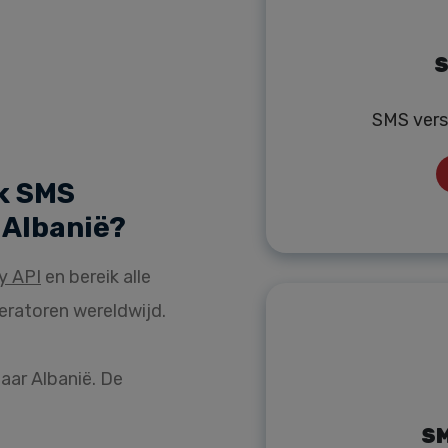
S
SMS vers
k SMS
 Albanië?
y API
en bereik alle
eratoren wereldwijd.
aar Albanië. De
SM