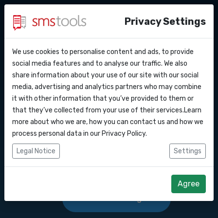
Privacy Settings
We use cookies to personalise content and ads, to provide
Waarom smstools?
Contact
API Docs
social media features and to analyse our traffic. We also
SMS Gateway API Estland
share information about your use of our site with our social
Een offerte aanvragen
Blog
media, advertising and analytics partners who may combine
Webhooks
Service level agreement
it with other information that you’ve provided to them or
SMS berichten versturen en/of ontvangen
(sla)
that they’ve collected from your use of their services.Learn
via onze SMS gateway API.
Integraties
more about who we are, how you can contact us and how we
process personal data in our
Privacy Policy
.
Zapier
Legal Notice
Settings
Start direct
Make
Agree
Offerte aanvragen