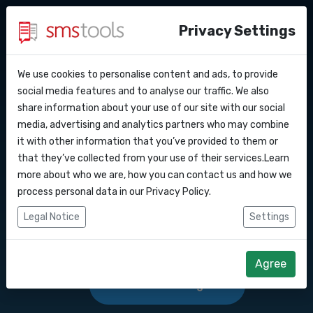
Privacy Settings
We use cookies to personalise content and ads, to provide
Waarom smstools?
Contact
API Docs
social media features and to analyse our traffic. We also
SMS Gateway API
share information about your use of our site with our social
Een offerte aanvragen
Blog
media, advertising and analytics partners who may combine
Webhooks
Service level agreement
it with other information that you’ve provided to them or
SMS berichten versturen en/of ontvangen
(sla)
that they’ve collected from your use of their services.Learn
via onze SMS gateway API.
Integraties
more about who we are, how you can contact us and how we
process personal data in our
Privacy Policy
.
Zapier
Legal Notice
Settings
Start direct
Make
Agree
Offerte aanvragen