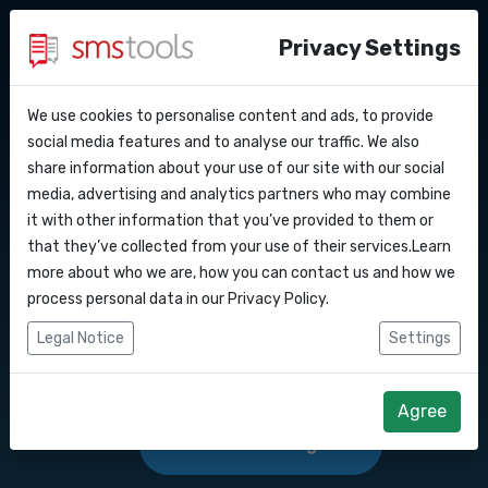
Privacy Settings
We use cookies to personalise content and ads, to provide
Waarom smstools?
Contact
API Docs
social media features and to analyse our traffic. We also
SMS Gateway API Polen
share information about your use of our site with our social
Een offerte aanvragen
Blog
media, advertising and analytics partners who may combine
Webhooks
Service level agreement
it with other information that you’ve provided to them or
SMS berichten versturen en/of ontvangen
(sla)
that they’ve collected from your use of their services.Learn
via onze SMS gateway API.
Integraties
more about who we are, how you can contact us and how we
process personal data in our
Privacy Policy
.
Zapier
Legal Notice
Settings
Start direct
Make
Agree
Offerte aanvragen