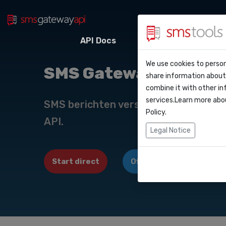
API Docs
Webhooks
Integr
Waarom smstoo
Contact
We use cookies to person
API Do
SMS Gateway API Por
share information about 
Blog
Een offerte aan
combine it with other in
Webho
services.Learn more abo
Service level a
SMS berichten versturen en/of ontv
(sla)
Policy
.
API.
Integr
Legal Notice
Zapier
Start direct
Offerte aanvragen
Make