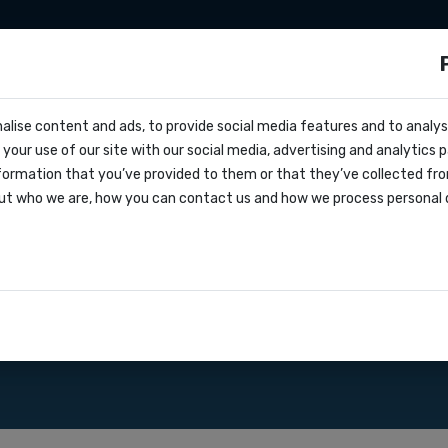
aties
Zapier
Make
Tarieven
Over on
ls?
alise content and ads, to provide social media features and to analyse
cs
tugal
your use of our site with our social media, advertising and analytics
vragen
formation that you’ve provided to them or that they’ve collected fro
oks
ut who we are, how you can contact us and how we process personal 
greement
angen via onze SMS gateway
aties