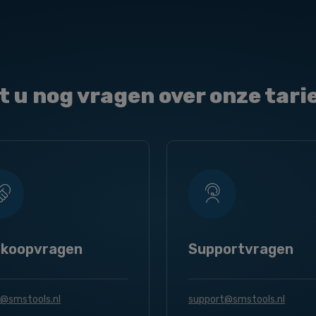
t u nog vragen over onze tari
rkoopvragen
Supportvragen
s@smstools.nl
support@smstools.nl