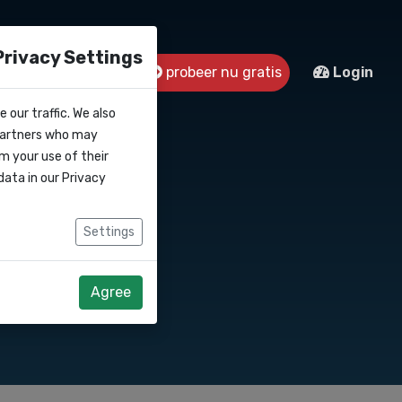
Privacy Settings
s
Contact
probeer nu gratis
Login
 our traffic. We also
 partners who may
m your use of their
data in our
Privacy
Settings
Agree