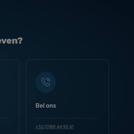
even?
Bel ons
+32 (0)89 44 90 41